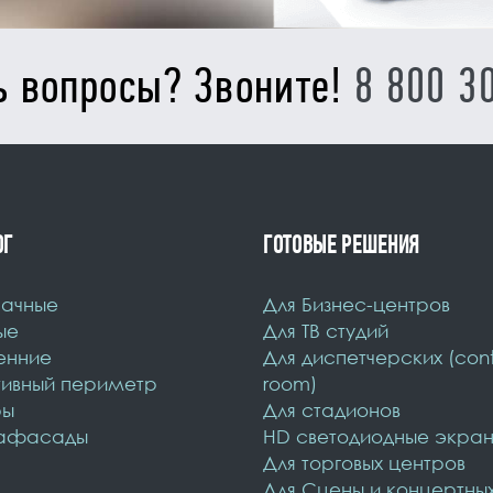
ь вопросы? Звоните!
8 800 3
ОГ
ГОТОВЫЕ РЕШЕНИЯ
ачные
Для Бизнес-центров
ые
Для ТВ студий
енние
Для диспетчерских (cont
ивный периметр
room)
ы
Для стадионов
афасады
HD светодиодные экра
Для торговых центров
Для Сцены и концертны