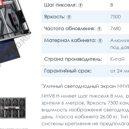
Шаг пикселя:
8
?
Яркость:
7500
?
Частота обновления:
7680
?
Материал кабинета:
Алюмин
?
под да
Страна производитель:
Китай
Гарантийный срок:
от 24 
"
Уличный светодиодный экран
NHV8 
NHV8 H имеет шаг пикселя 8 мм,
зрителя 6 метров. Яркость 7500 ка
видимость изображения светодиод
день. Масса кабинета 26.00 кг. Тип
системы крепления не предполаг
представленного