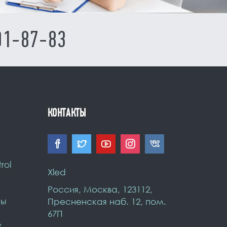
01-87-83
КОНТАКТЫ
rol
Xled
Россия
,
Москва
,
123112,
ны
Пресненская наб. 12
,
пом.
67П
х