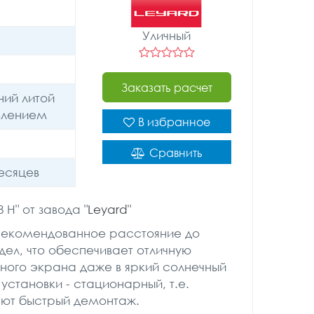
Уличный
Заказать расчет
ий литой
влением
В избранное
Сравнить
месяцев
H" от завода "
Leyard
"
 рекомендованное расстояние до
ндел, что обеспечивает отличную
ного экрана даже в яркий солнечный
 установки - стационарный, т.е.
ают быстрый демонтаж.