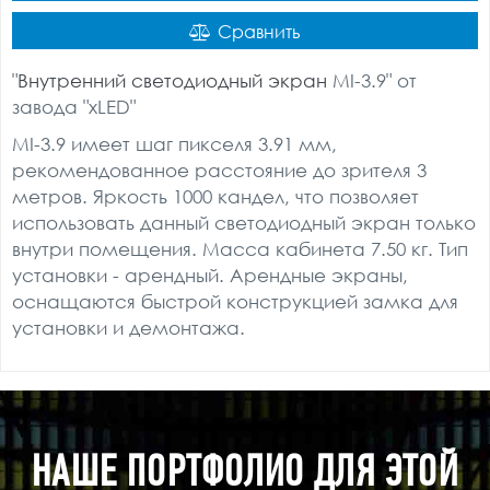
Сравнить
"
Внутренний светодиодный экран
MI-3.9" от
завода "xLED"
MI-3.9 имеет шаг пикселя 3.91 мм,
рекомендованное расстояние до зрителя 3
метров. Яркость 1000 кандел, что позволяет
использовать данный светодиодный экран только
внутри помещения. Масса кабинета 7.50 кг. Тип
установки - арендный. Арендные экраны,
оснащаются быстрой конструкцией замка для
установки и демонтажа.
НАШЕ ПОРТФОЛИО ДЛЯ ЭТОЙ