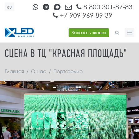
Перейти к основному содержанию
8 800 301-87-83
RU
+7 909 969 89 39
Заказать звонок
ФОРМА ПОИСКА
СЦЕНА В ТЦ "КРАСНАЯ ПЛОЩАДЬ"
Главная
/
О нас
/
Портфолио