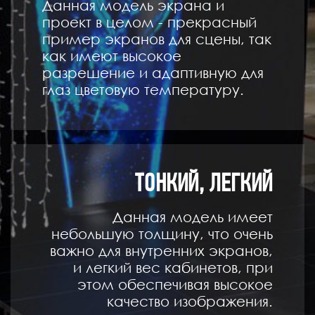
Данная модель экрана и
проект в целом - прекрасный
пример экранов для сцены, так
как имеют высокое
разрешение и адаптивную для
глаз цветовую температуру.
ТОНКИЙ, ЛЕГКИЙ
Данная модель имеет
небольшую толщину, что очень
важно для внутренних экранов,
и легкий вес кабинетов, при
этом обеспечивая высокое
качество изображения.