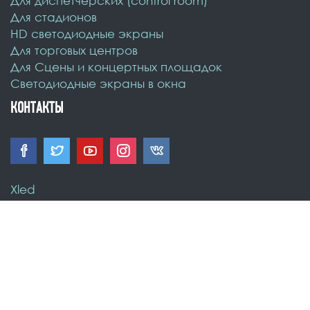
Для диспетчерских (control room)
Для стадионов
HD светодиодные экраны
Для торговых центров
Для Сцены и концертных площадок
Светодиодные экраны в окна
КОНТАКТЫ
Xled
Россия
,
Москва
,
123112, Пресненская наб. 12
,
пом. 67П
8 800 301-87-83
info@xled.ru