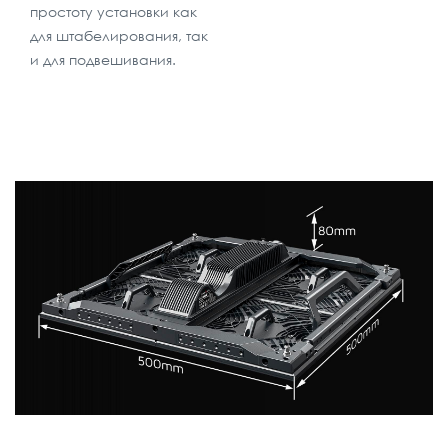
простоту установки как
для штабелирования, так
и для подвешивания.