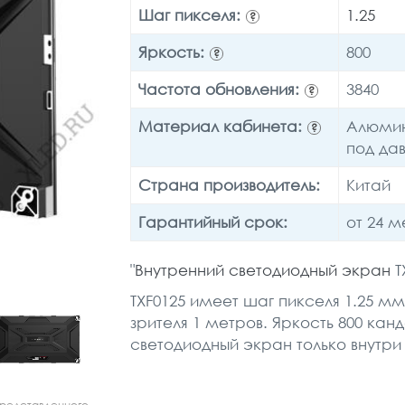
Шаг пикселя:
1.25
?
Яркость:
800
?
Частота обновления:
3840
?
Материал кабинета:
Алюмин
?
под да
Страна производитель:
Китай
Гарантийный срок:
от 24 
"
Внутренний светодиодный экран
T
TXF0125 имеет шаг пикселя 1.25 
зрителя 1 метров. Яркость 800 канд
светодиодный экран только внутри
представленного