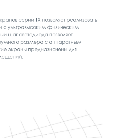
ранов серии TX позволяет реализовать
и с ультравысоким физическим
й шаг светодиода позволяет
зумного размера с аппаратным
кие экраны предназначены для
омещений.