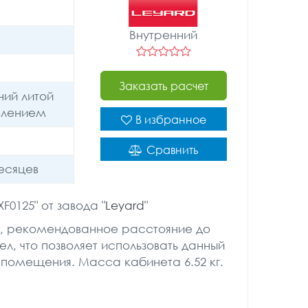
Внутренний
Заказать расчет
ий литой
влением
В избранное
Сравнить
месяцев
XF0125" от завода "
Leyard
"
мм, рекомендованное расстояние до
ел, что позволяет использовать данный
 помещения. Масса кабинета 6.52 кг.