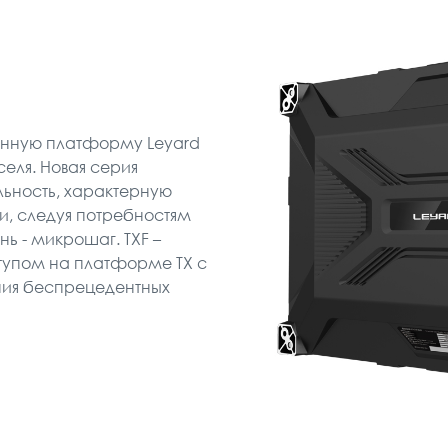
анную платформу Leyard
еля. Новая серия
ьность, характерную
и, следуя потребностям
нь - микрошаг. TXF –
тупом на платформе TX с
ания беспрецедентных