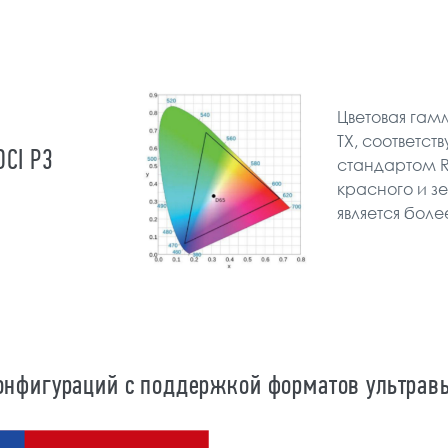
Цветовая гам
TX, соответст
CI P3
стандартом R
красного и зе
является боле
нфигураций с поддержкой форматов ультравы