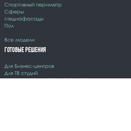
Спортивный периметр
Cферы
Медиафасады
Пол
Все модели
ГОТОВЫЕ РЕШЕНИЯ
Для Бизнес-центров
Для ТВ студий
Для диспетчерских (control room)
Для стадионов
HD светодиодные экраны
Для торговых центров
Для Сцены и концертных площадок
Светодиодные экраны в окна
КОНТАКТЫ