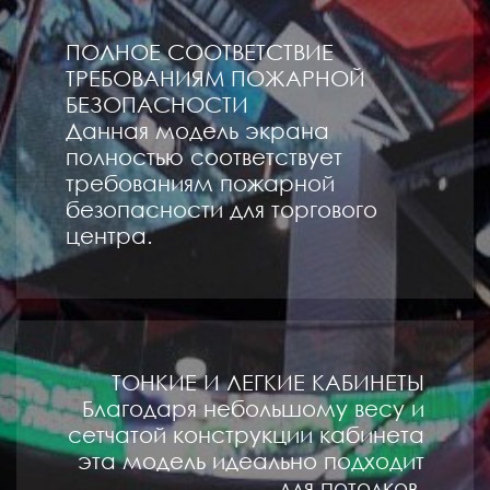
ПОЛНОЕ СООТВЕТСТВИЕ
ТРЕБОВАНИЯМ ПОЖАРНОЙ
БЕЗОПАСНОСТИ
Данная модель экрана
полностью соответствует
требованиям пожарной
безопасности для торгового
центра.
ТОНКИЕ И ЛЕГКИЕ КАБИНЕТЫ
Благодаря небольшому весу и
сетчатой конструкции кабинета
эта модель идеально подходит
для потолков.