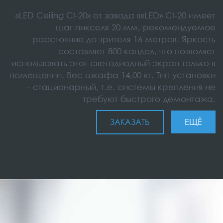
«LED Ceiling CI-20» от завода «xLED» CI-20 имеет
шаг пикселя 20 мм, рекомендуемое
расстояние до зрителя 16 метров. Яркость
составляет 800 кандел, что позволяет
использовать этот светодиодный экран только в
помещении. Вес шкафа 14,00 кг. Тип установки
- стационарный, т.е. системы крепления не
требуют быстрого демонтажа.
ЗАКАЗАТЬ
ЕЩЁ